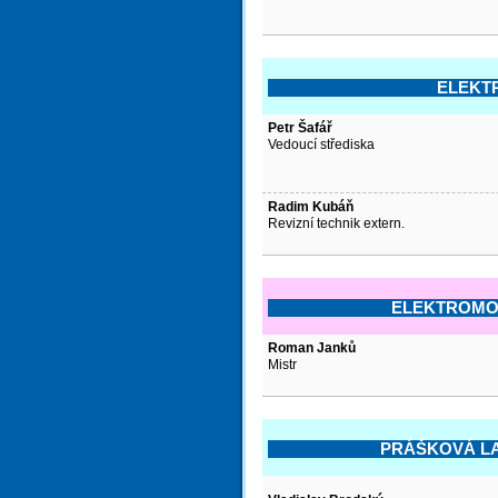
ELEKT
Petr Šafář
Vedoucí střediska
Radim Kubáň
Revizní technik extern.
ELEKTROMOT
Roman Janků
Mistr
PRÁŠKOVÁ LAK