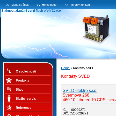
Mapa stránek
Home page
Rychlý kontakt
Stáhnout aktuální verzi flash přehrávače
Home
» Kontakty SVED
O společnosti
Kontakty SVED
Produkty
Shop
SVED elektro s.r.o.
Švermova 268
Služby-servis
460 10 Liberec 10 GPS:
50°4
Reference
IČ: 00029271
DIČ: CZ00029271