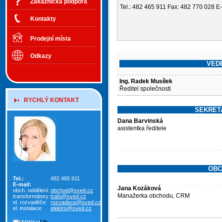
Zákaznická podpora
Tel.:
482 465 911
Fax: 482 770 028 E
Kontakty
Prodejní místa
Odkazy
VED
Ing. Radek Musílek
Ředitel společnosti
RYCHLÝ KONTAKT
SEKRETA
Dana Barvinská
asistentka ředitele
OBC
Tel.:
482 465 911
E-mail:
Jana Kozáková
obch. oddělení:
obchod@sved.cz
Manažerka obchodu, CRM
transformátory:
trafo@sved.cz
el. rozvaděče:
rozvadece@sved.cz
el. instalace:
elektro@sved.cz