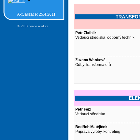
Aktualizace: 25.4.2011
TRANSFORM
© 2007 www.sved.cz
Petr Zběhlík
Vedoucí střediska, odborný technik
Zuzana Wanková
Odbyt transformátorů
ELE
Petr Feix
Vedoucí střediska
Bedřich Matějíček
Příprava výroby, kontroling