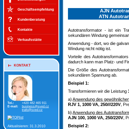
Geschäftsempfehlung
AJN Autotra
ATN Autotran
Kundenberatung
Autotransformator - ist ein Tr
Kontakte
sekundären Windung gemeinsam
Verkaufsstätte
Anwendung - dort, wo die galva
Windung nicht nötig ist.
Vorteile des Autotransformator
dadurch kann man Platz- und Fin
KONTAKT
Die Größe des Autotransformat
sekundären Spannung ab.
Beispiel 1:
Transformieren wir die Leistung
a)
Anwendung des gewöhnlichen
Tel.:
+420 482 465 911
RJV 1, 1000 VA, 250///220V
, Pr
E-mail:
business@sved.cz
trafo@sved.cz
b)
Anwendung des Autotransfor
AJN 100, 1000 VA, 250/220V
, 
Beispiel 2:
Aktualisieren: 31.3.2010