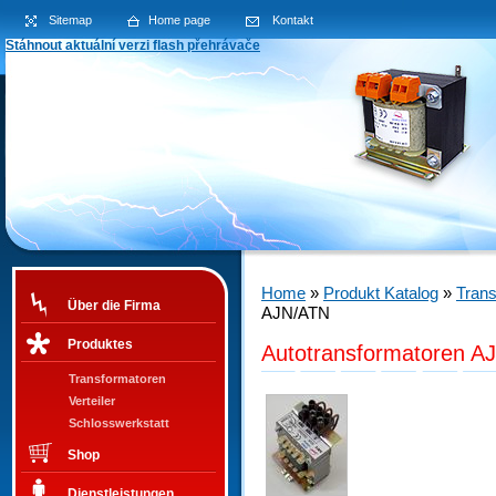
Sitemap
Home page
Kontakt
Stáhnout aktuální verzi flash přehrávače
Home
»
Produkt Katalog
»
Trans
Über die Firma
AJN/ATN
Produktes
Autotransformatoren A
Transformatoren
Verteiler
Schlosswerkstatt
Shop
Dienstleistungen