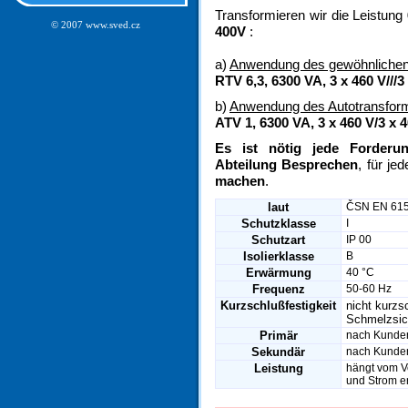
Transformieren wir die Leistung
© 2007 www.sved.cz
400V
:
a)
Anwendung des gewöhnlichen
RTV 6,3, 6300 VA,
3 x
460 V///3
b)
Anwendung des Autotransfor
ATV 1, 6300 VA,
3 x
460 V/3 x 
Es ist nötig jede Forderu
Abteilung Besprechen
, für je
machen
.
laut
ČSN EN 615
Schutzklasse
I
Schutzart
IP 00
Isolierklasse
B
Erwärmung
40 °C
Frequenz
50-60 Hz
Kurzschlußfestigkeit
nicht kurzs
Schmelzsic
Primär
nach Kunde
Sekundär
nach Kunde
Leistung
hängt vom V
und Strom er